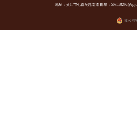
地址：吴江市七都吴越南路 邮箱：503559292@qq.com
苏公网安备