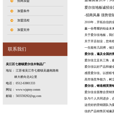
招商加盟
爱尔佳地板诚招全
加盟条件
-招商风暴 强势登陆
加盟流程
2010年，开拓自
赢一份尊耀的铂金未
加盟支持
关于爱尔佳地板，我
关于开店创业，您有
一生能有几回搏，倾
联系我们
爱尔佳，遍及全国的
爱尔佳立足长三角，
吴江区七都镇爱尔佳木制品厂
爱尔佳以好产品和健
地址： 江苏省吴江市七都镇吴越南路南
感受爱尔佳。以授权
林大桥向北4公里
高市场竞争能力，树
电话： 0512-63801333
爱尔佳，铸造精英营
网址： www.wjqtmy.comm
爱尔佳全面整合营销
邮箱： 503559292@qq.com
队与个人共同进步，
这些好的营销团队为
佳的产品销售区域遍