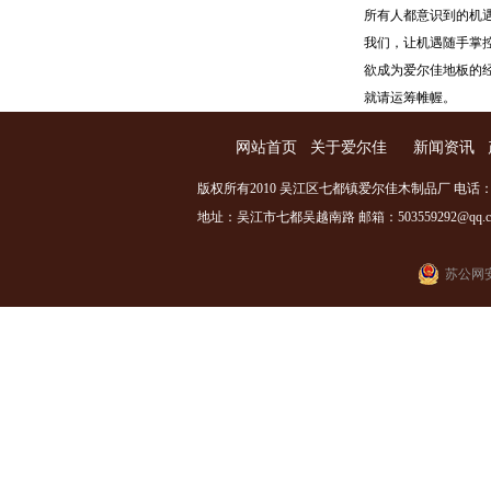
所有人都意识到的机
我们，让机遇随手掌控
欲成为爱尔佳地板的
就请运筹帷幄。
网站首页
关于爱尔佳
新闻资讯
版权所有2010 吴江区七都镇爱尔佳木制品厂 电话：0512
地址：吴江市七都吴越南路 邮箱：503559292@qq.com
苏公网安备