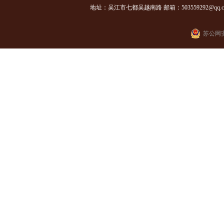
地址：吴江市七都吴越南路 邮箱：503559292@qq.com
苏公网安备