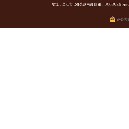
地址：吴江市七都吴越南路 邮箱：503559292@qq.com
苏公网安备