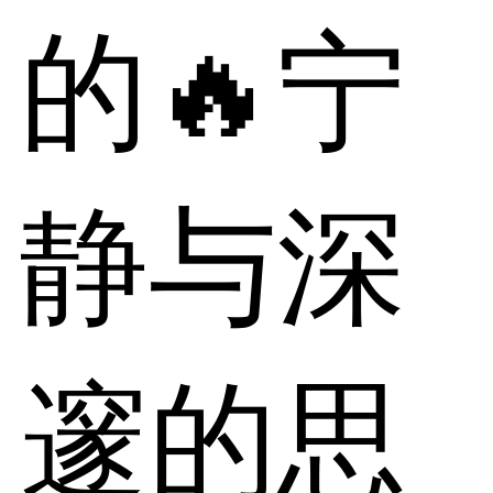
的🔥宁
静与深
邃的思