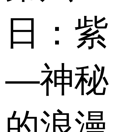
日：紫
—神秘
的浪漫