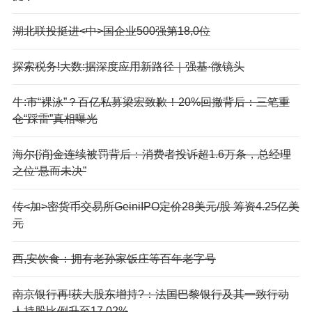
湖北联投挺进<中>国企业500强第18,0位
探索税务!大数:据深度应用新路径｜强基·微镜头
牛:市“裸泳”？百亿私募梁宏致歉！20%回撤背后：三笔重
仓“踩雷”真相曝光
海尔{消}金连续被罚背后：消费者投诉超1.6万条，总经理
之位“悬而未决”
传<加>密货币交易所Ge
iniIPO定价28美元/股 筹资4.25亿美
元
西,安饮食：拥有老孙家饭庄等百年老字号
南京银行再!获大股东增持?：法国巴黎银行及其一致行动
人持股比例升至17.02%