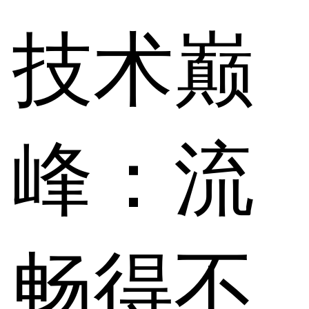
技术巅
峰：流
畅得不