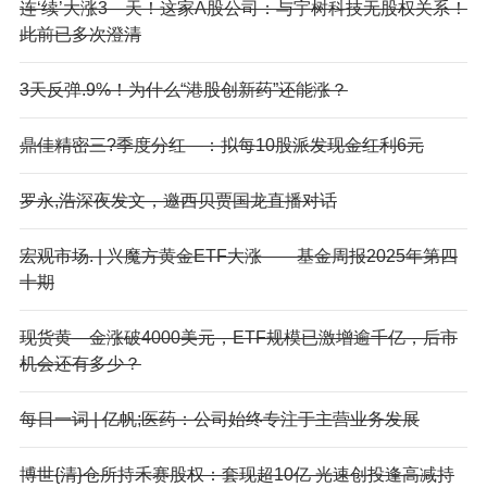
连‘续’大涨3—天！这家A股公司：与宇树科技无股权关系！
此前已多次澄清
3天反弹.9%！为什么“港股创新药”还能涨？
鼎佳精密三?季度分红—：拟每10股派发现金红利6元
罗永,浩深夜发文，邀西贝贾国龙直播对话
宏观市场. | 兴魔方黄金ETF大涨——基金周报2025年第四
十期
现货黄—金涨破4000美元，ETF规模已激增逾千亿，后市
机会还有多少？
每日一词 | 亿帆;医药：公司始终专注于主营业务发展
博世{清}仓所持禾赛股权：套现超10亿 光速创投逢高减持