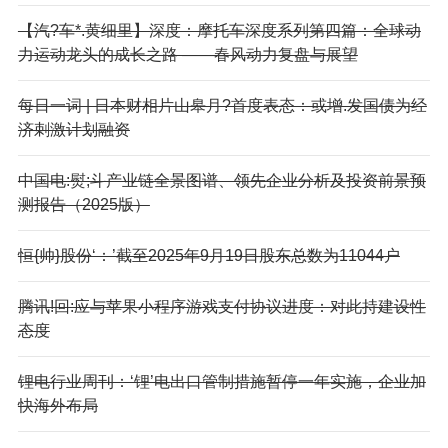
【汽?车*.黄细里】深度：摩托车深度系列第四篇：全球动
力运动龙头的成长之路 ——春风动力复盘与展望
每日一词 | 日本财相片山皋月?首度表态：或增.发国债为经
济刺激计划融资
中国电:熨;斗产业链全景图谱、领先企业分析及投资前景预
测报告（2025版）
恒{帅}股份‘：’截至2025年9月19日股东总数为11044户
腾讯!回:应与苹果小程序游戏支付协议进度：对此持建设性
态度
锂电行业周刊：‘锂’电出口管制措施暂停一年实施，企业加
快海外布局