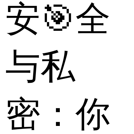
安🎯全
与私
密：你