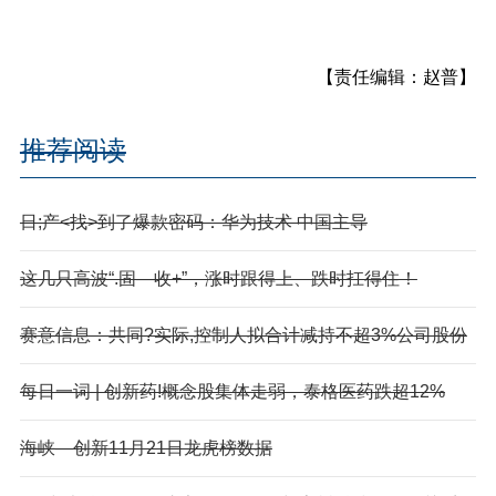
【责任编辑：赵普】
推荐阅读
日;产<找>到了爆款密码：华为技术 中国主导
这几只高波“.固—收+”，涨时跟得上、跌时扛得住！
赛意信息：共同?实际,控制人拟合计减持不超3%公司股份
每日一词 | 创新药!概念股集体走弱，泰格医药跌超12%
海峡—创新11月21日龙虎榜数据