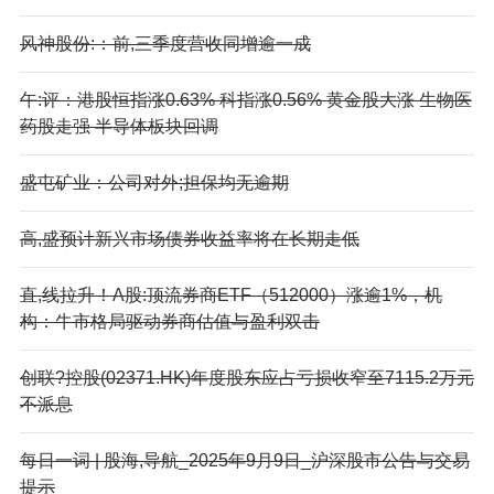
风神股份:：前,三季度营收同增逾一成
午:评：港股恒指涨0.63% 科指涨0.56% 黄金股大涨 生物医
药股走强 半导体板块回调
盛屯矿业：公司对外;担保均无逾期
高,盛预计新兴市场债券收益率将在长期走低
直,线拉升！A股:顶流券商ETF（512000）涨逾1%，机
构：牛市格局驱动券商估值与盈利双击
创联?控股(02371.HK)年度股东应占亏损收窄至7115.2万元
不派息
每日一词 | 股海,导航_2025年9月9日_沪深股市公告与交易
提示