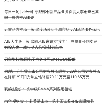
每日一词 | 小米可.穿戴部创新产品业务负责人李创奇已离
职，曾力推AI眼镜
五重动力推动：长:线流动激活全域市场，AI赋能服务优化
A股大牛股，长;盛轴承股东减持“接力”：副董事长刚卖完，
实控人之一致行动人又拟减持近2%
贝宝增持德.国电子商务公司Shopware股份
房;地—产行业上市公司财务总监观察：29家公司财务总监
在降薪 *ST阳光常立铭降薪79.11万元至110.65万元
双{象}股份：!光学级PMMA系列应用领域
南华<期>货‘：’赴香港上市，获中国证监会备案通知书