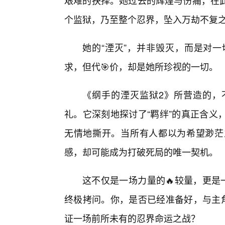
艰难的抉择。她过去的辉煌与伤痛，在此
个监狱，乃至整个忍界，坠入万劫不复
她的“湮灭”，并非毁灭，而是对
求，但代🎯价，却是她所珍视的一切。
《纲手的湮灭监狱2》所营造的，
礼。它深刻地探讨了“羁绊”的真正含义
无情地撕开。当所有人都以为希望渺茫
感，却可能成为打破死局的唯一契机。
这不仅是一场力量的🔥较量，更是
终极拷问。你，是否已经准备好，与主角
证一场前所未有的忍界命运之战？