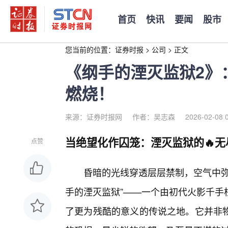
首页
快讯
要闻
股市
您当前的位置：
证券时报
>
公司
>
正文
《纲手的湮灭监狱2》
燃烧！
来源：证券时报网
作者：吴志森
2026-02-08 
当绝望化作囚笼：湮灭监狱的🔥无
点赞
昏暗的光线穿透层层禁制，空气中弥
手的湮灭监狱”——一个由初代火影千手
了更为残酷的意义的传说之地。它并非