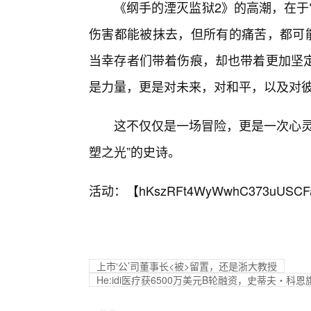
《纲手的湮灭监狱2》的高潮，在于
伤害都能被抹去，但所有的痛苦，都可能
当幸存者们带着伤痕，却也带着更加坚
是力量，更是对未来，对和平，以及对彼
这不仅仅是一场冒险，更是一次心灵
塑之光”的史诗。
活动：【
hKszRFt4WyWwhC373uUSCF
上市‘公’司董事长<被>留置，还是浙大教授
He:idi医疗获6500万美元B轮融资，史蒂夫・科恩旗