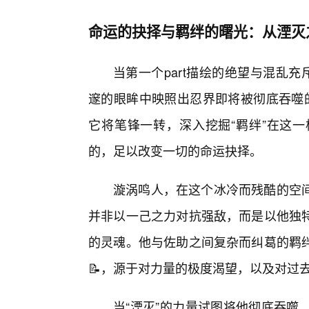
命运的抉择与羁绊的曙光：从湮灭
当第一个part描绘的绝望与混乱
邃的眼眸中映照出忍界即将被彻底吞噬
它将笔锋一转，深入挖掘“羁绊”在这
的，足以改变一切的命运抉择。
漩涡鸣人，在这个冰冷而残酷的空
并非以一己之力对抗强敌，而是以他独
的灵魂。他与佐助之间复杂而纠葛的羁
📝，源于对力量的极度渴望，以及对过
当“湮灭”的力量试图将他彻底吞噬